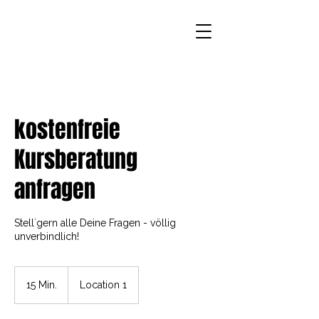
kostenfreie
Kursberatung
anfragen
Stell´gern alle Deine Fragen - völlig
unverbindlich!
15 Min.
1
Location 1
5
M