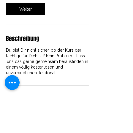
i
n
Weiter
.
Beschreibung
Du bist Dir nicht sicher, ob der Kurs der
Richtige für Dich ist? Kein Problem - Lass
´uns das gerne gemeinsam herausfinden in
einem völlig kostenlosen und
unverbindlichen Telefonat.
Kontaktangaben
Lindenstraße 14, 10969 Berlin
+494567890
mail@selbsthilfe-zwangsstoerung.de