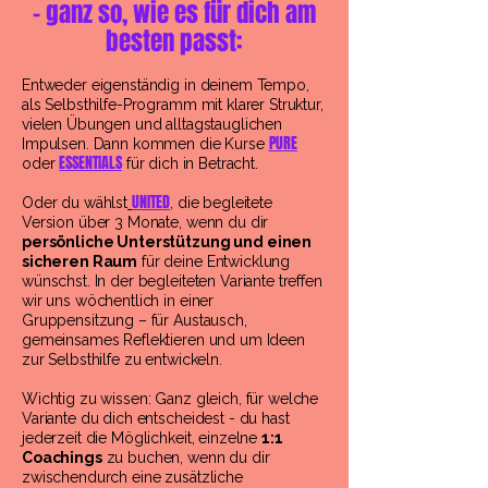
umsetzbare Übungen
- ganz so, wie es für dich am
besten passt:
Entweder eigenständig in deinem Tempo,
als Selbsthilfe-Programm mit klarer Struktur,
vielen Übungen und alltagstauglichen
PURE
Impulsen. Dann kommen die Kurse
ESSENTIALS
oder
für dich in Betracht.
UNITED
Oder du wählst
, die begleitete
Version über 3 Monate, wenn du dir
persönliche Unterstützung und einen
sicheren Raum
für deine Entwicklung
wünschst. In der begleiteten Variante treffen
wir uns wöchentlich in einer
Gruppensitzung – für Austausch,
gemeinsames Reflektieren und um Ideen
zur Selbsthilfe zu entwickeln. ​​​
Wichtig zu wissen: Ganz gleich, für welche
Variante du dich entscheidest - du hast
jederzeit die Möglichkeit, einzelne
1:1
Coachings
zu buchen, wenn du dir
zwischendurch eine zusätzliche