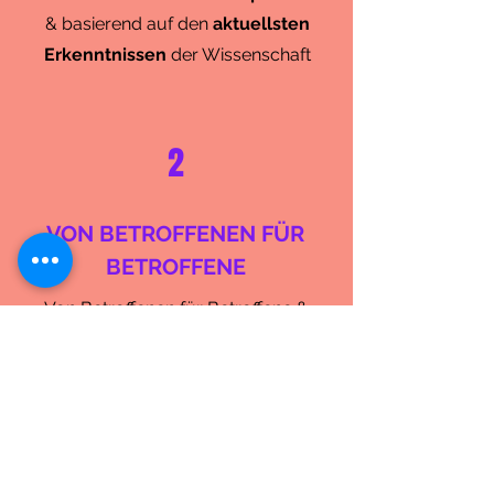
& basierend auf den
aktuellsten
Erkenntnissen
der Wissenschaft
2
VON BETROFFENEN FÜR
BETROFFENE
Von Betroffenen für Betroffene &
mit
Therapeuten & Ärzten
erstellt – praxisnah, empathisch &
aus eigener Erfahrung