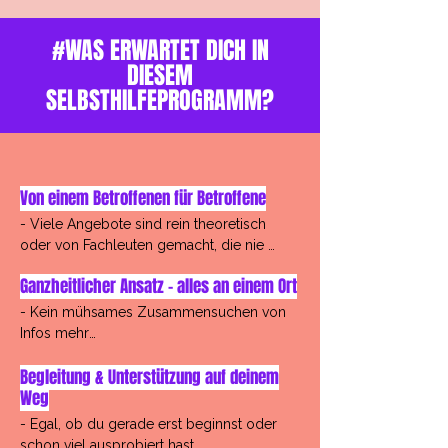
#WAS ERWARTET DICH IN
DIESEM
SELBSTHILFEPROGRAMM?
Von einem Betroffenen für Betroffene
- Viele Angebote sind rein theoretisch 
oder von Fachleuten gemacht, die nie 
selbst betroffen waren

Ganzheitlicher Ansatz – alles an einem Ort​
- Dieser Kurs verbindet Fachwissen mit 
- Kein mühsames Zusammensuchen von 
echter Erfahrung

Infos mehr

- Alltagsnah, verständlich und mitfühlend – 
Begleitung & Unterstützung auf deinem
- Viele anerkannte Methoden, Strategien 
weil ich weiß, wie sich Zwang wirklich 
Weg
und Impulse in einem Kurs

anfühlt

- Egal, ob du gerade erst beginnst oder 
- Klar strukturiert statt zerstreut über 
schon viel ausprobiert hast
