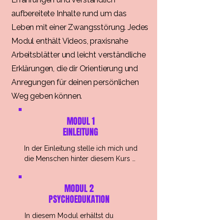
aufbereitete Inhalte rund um das
Leben mit einer Zwangsstörung. Jedes
Modul enthält Videos, praxisnahe
Arbeitsblätter und leicht verständliche
Erklärungen, die dir Orientierung und
Anregungen für deinen persönlichen
Weg geben können.
MODUL 1
EINLEITUNG
In der Einleitung stelle ich mich und 
die Menschen hinter diesem Kurs 
kurz vor, damit du weißt, wer dich 
auf deinem Weg begleitet. Und 
MODUL 2
gleich zu Beginn richte ich ein paar 
PSYCHOEDUKATION
ermutigende Worte an dich: Worte, 
die dir zeigen sollen, dass du nicht 
In diesem Modul erhältst du 