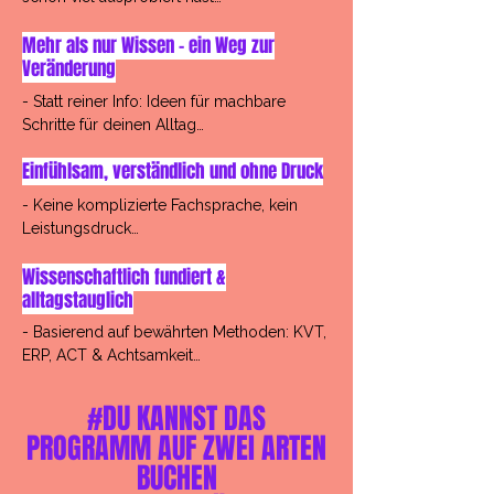
- Für Menschen, die mehr brauchen als nur 
Bücher, Videos oder Podcasts

Theorie
Mehr als nur Wissen – ein Weg zur
- Begleitet mit Orientierung, Wissen und 
- Für einen hilfreicheren Umgang mit 
Veränderung​​​
alltagstaugliche Übungen

deiner Zwangsstörung
- Statt reiner Info: Ideen für machbare 
- Ideal zur Ergänzung einer laufenden 
Schritte für deinen Alltag

Therapie – zum Vertiefen und Festigen
Einfühlsam, verständlich und ohne Druck
- Methoden, die du wirklich anwenden 
kannst
- Keine komplizierte Fachsprache, kein 
Leistungsdruck

Wissenschaftlich fundiert &
- In deinem eigenen Tempo – wann und 
alltagstauglich​
wo es für dich passt

- Basierend auf bewährten Methoden: KVT, 
- Mit viel Herz und Verständnis entwickelt

ERP, ACT & Achtsamkeit

- Damit du dich verstanden und begleitet 
- Alle Inhalte orientieren sich an aktuellen 
​​​#DU KANNST DAS
fühlst
psychologischen Erkenntnissen

PROGRAMM AUF ZWEI ARTEN
BUCHEN
- Keine trockene Theorie, sondern direkt 