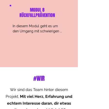
Alltag bieten und laden dazu 
ein, neue Perspektiven und 
MODUL 8
Verhaltensweisen 
RÜCKFALL
PRÄVENTION
auszuprobieren – im eigenen 
Tempo sowie mit Klarheit und 
In diesem Modul geht es um 
Selbstmitgefühl.
den Umgang mit schwierigen 
Phasen und Rückschlägen, die 
auf dem persönlichen Weg 
auftreten können. Du erhältst 
Impulse und Anregungen, wie 
ein hilfreicher Umgang mit 
solchen Situationen aussehen 
kann – mit Geduld, 
Selbstmitgefühl und dem Blick 
#WIR
auf das, was dir wirklich wichtig 
ist.
Wir sind das Team hinter diesem
Projekt.
Mit viel Herz, Erfahrung und
echtem Interesse daran, dir etwas