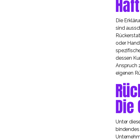
Haf
Die Erklär
sind aussc
Rückerstat
oder Handl
spezifisch
dessen Kun
Anspruch z
eigenen Rüc
Rück
Die
Unter dies
bindendes 
Unternehme