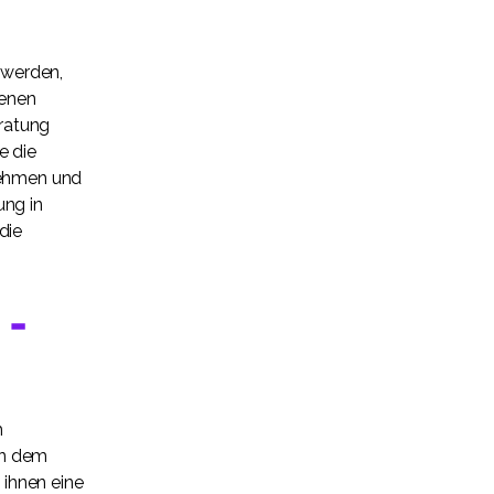
 werden,
genen
eratung
e die
nehmen und
ung in
die
 –
h
en dem
ihnen eine