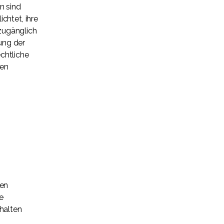
n sind
chtet, ihre
 zugänglich
tung der
chtliche
nen
den
e
halten