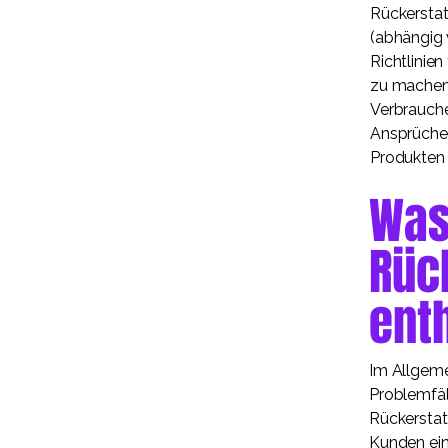
Rückerstat
(abhängig 
Richtlinie
zu machen.
Verbrauche
Ansprüche
Produkten 
Was 
Rüc
ent
Im Allgeme
Problemfäll
Rückerstat
Kunden ein